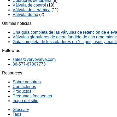
Coladores de tubería
(9)
Válvula de control
(19)
Válvula de cerámica
(11)
Válvula domo
(2)
Últimas noticias
Una guía completa de las válvulas de retención de elevac
Válvulas globulares de acero fundido de alto rendimiento
Guía completa de los coladores en Y: tipos, usos y mant
Follow us
sales@vervovalve.com
86-577-67007773
Resources
Sobre nosotros
Contáctenos
Productos
Preguntas frecuentes
mapa del sitio
Glossary
Tags