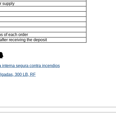
er supply
ns of each order
after receiving the deposit
a interna segura contra incendios
lgadas, 300 LB, RF