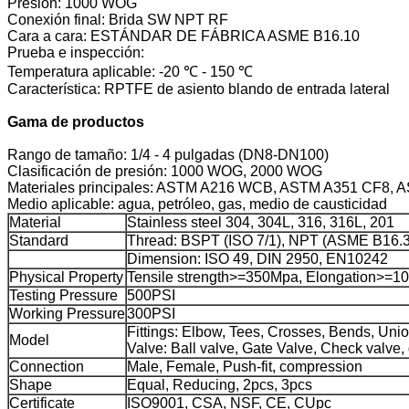
Presión: 1000 WOG
Conexión final: Brida SW NPT RF
Cara a cara: ESTÁNDAR DE FÁBRICA ASME B16.10
Prueba e inspección:
Temperatura aplicable: -20 ℃ - 150 ℃
Característica: RPTFE de asiento blando de entrada lateral
Gama de productos
Rango de tamaño: 1/4 - 4 pulgadas (DN8-DN100)
Clasificación de presión: 1000 WOG, 2000 WOG
Materiales principales: ASTM A216 WCB, ASTM A351 CF8
Medio aplicable: agua, petróleo, gas, medio de causticidad
Material
Stainless steel 304, 304L, 316, 316L, 201
Standard
Thread: BSPT (ISO 7/1), NPT (ASME B16.3
Dimension: ISO 49, DIN 2950, EN10242
Physical Property
Tensile strength>=350Mpa, Elongation>=1
Testing Pressure
500PSI
Working Pressure
300PSI
Fittings: Elbow, Tees, Crosses, Bends, Uni
Model
Valve: Ball valve, Gate Valve, Check valve,
Connection
Male, Female, Push-fit, compression
Shape
Equal, Reducing, 2pcs, 3pcs
Certificate
ISO9001, CSA, NSF, CE, CUpc