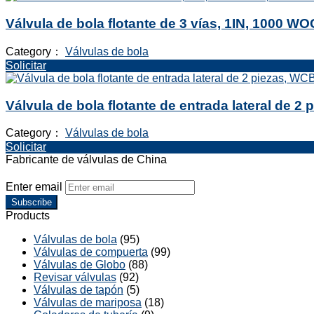
Válvula de bola flotante de 3 vías, 1IN, 1000 W
Category：
Válvulas de bola
Solicitar
Válvula de bola flotante de entrada lateral de 2
Category：
Válvulas de bola
Solicitar
Fabricante de válvulas de China
Enter email
Subscribe
Products
Válvulas de bola
(95)
Válvulas de compuerta
(99)
Válvulas de Globo
(88)
Revisar válvulas
(92)
Válvulas de tapón
(5)
Válvulas de mariposa
(18)