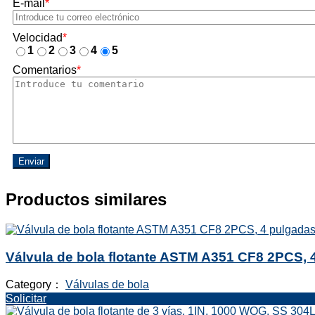
E-mail
*
Velocidad
*
1
2
3
4
5
Comentarios
*
Enviar
Productos similares
Válvula de bola flotante ASTM A351 CF8 2PCS, 
Category：
Válvulas de bola
Solicitar