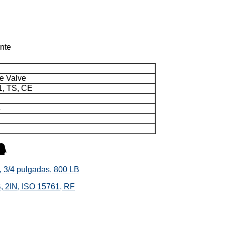
nte
e Valve
1, TS, CE
4
 3/4 pulgadas, 800 LB
B, 2IN, ISO 15761, RF