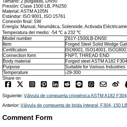
Tamaño: 2 pulgadas, DN50
Presión: Clase 1500 LB, PN250
Material: ASTM A105N
Estándar: ISO 9001, ISO 15761
Conexión final: SW
Energía: Manual, Neumática, Solenoide, Activada Eléctricame
Temperatura del medio: -54 ℃ a 232 ℃
Model number
Z61Y-1500LB-DN50
Item
Forged Steel Solid Wedge Gat
Certification
ISO9001, ISO14001, ISO1800
Connection form
FNPT, THREAD END
Body material
Forged steel ASTM A182 F30
Purpose
Suitable for Various Industries
Temperature
-29-300
Share on
Siguiente:
Válvula de compuerta criogénica ASTM A182 F304,
Anterior:
Válvula de compuerta de brida integral, F304, 150 L
Comment Form