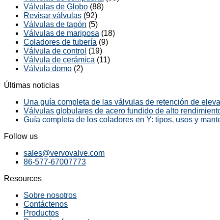
Válvulas de Globo
(88)
Revisar válvulas
(92)
Válvulas de tapón
(5)
Válvulas de mariposa
(18)
Coladores de tubería
(9)
Válvula de control
(19)
Válvula de cerámica
(11)
Válvula domo
(2)
Últimas noticias
Una guía completa de las válvulas de retención de elevac
Válvulas globulares de acero fundido de alto rendimiento
Guía completa de los coladores en Y: tipos, usos y mant
Follow us
sales@vervovalve.com
86-577-67007773
Resources
Sobre nosotros
Contáctenos
Productos