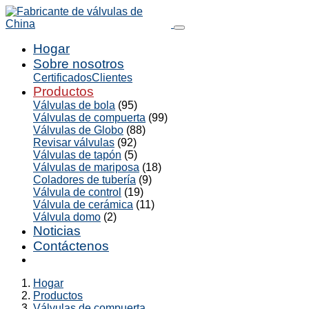
Hogar
Sobre nosotros
Certificados
Clientes
Productos
Válvulas de bola
(95)
Válvulas de compuerta
(99)
Válvulas de Globo
(88)
Revisar válvulas
(92)
Válvulas de tapón
(5)
Válvulas de mariposa
(18)
Coladores de tubería
(9)
Válvula de control
(19)
Válvula de cerámica
(11)
Válvula domo
(2)
Noticias
Contáctenos
Hogar
Productos
Válvulas de compuerta