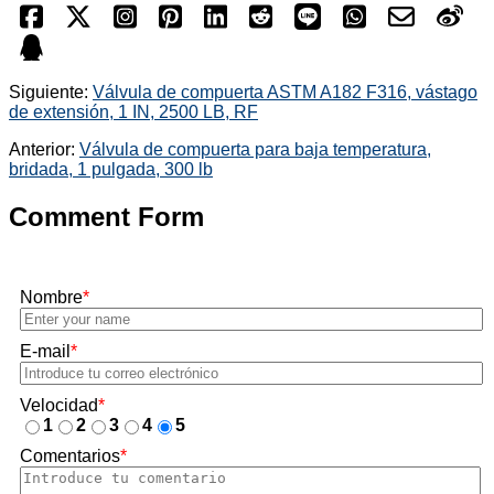
Siguiente:
Válvula de compuerta ASTM A182 F316, vástago
de extensión, 1 IN, 2500 LB, RF
Anterior:
Válvula de compuerta para baja temperatura,
bridada, 1 pulgada, 300 lb
Comment Form
Nombre
*
E-mail
*
Velocidad
*
1
2
3
4
5
Comentarios
*