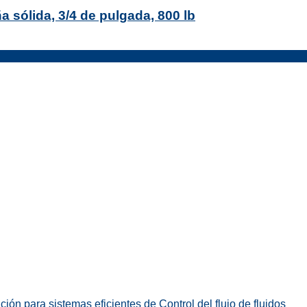
a sólida, 3/4 de pulgada, 800 lb
ión para sistemas eficientes de Control del flujo de fluidos