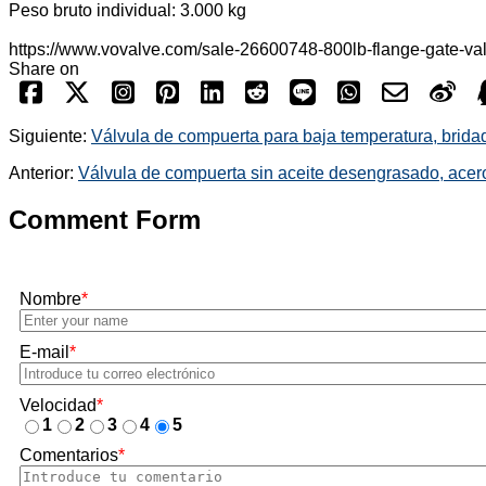
Peso bruto individual: 3.000 kg
https://www.vovalve.com/sale-26600748-800lb-flange-gate-val
Share on
Siguiente:
Válvula de compuerta para baja temperatura, bridad
Anterior:
Válvula de compuerta sin aceite desengrasado, acer
Comment Form
Nombre
*
E-mail
*
Velocidad
*
1
2
3
4
5
Comentarios
*