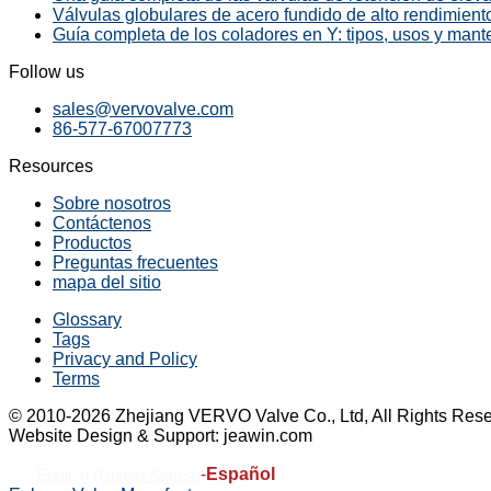
Válvulas globulares de acero fundido de alto rendimiento
Guía completa de los coladores en Y: tipos, usos y mant
Follow us
sales@vervovalve.com
86-577-67007773
Resources
Sobre nosotros
Contáctenos
Productos
Preguntas frecuentes
mapa del sitio
Glossary
Tags
Privacy and Policy
Terms
© 2010-2026 Zhejiang VERVO Valve Co., Ltd, All Rights Rese
Website Design & Support: jeawin.com
-
Español
English (United States)