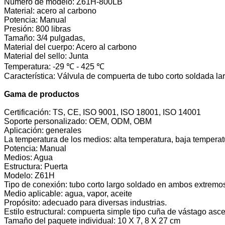
Número de modelo: Z61H-800LB
Material: acero al carbono
Potencia: Manual
Presión: 800 libras
Tamaño: 3/4 pulgadas,
Material del cuerpo: Acero al carbono
Material del sello: Junta
Temperatura: -29 ℃ - 425 ℃
Característica: Válvula de compuerta de tubo corto soldada la
Gama de productos
Certificación: TS, CE, ISO 9001, ISO 18001, ISO 14001
Soporte personalizado: OEM, ODM, OBM
Aplicación: generales
La temperatura de los medios: alta temperatura, baja tempera
Potencia: Manual
Medios: Agua
Estructura: Puerta
Modelo: Z61H
Tipo de conexión: tubo corto largo soldado en ambos extremo
Medio aplicable: agua, vapor, aceite
Propósito: adecuado para diversas industrias.
Estilo estructural: compuerta simple tipo cuña de vástago asc
Tamaño del paquete individual: 10 X 7, 8 X 27 cm