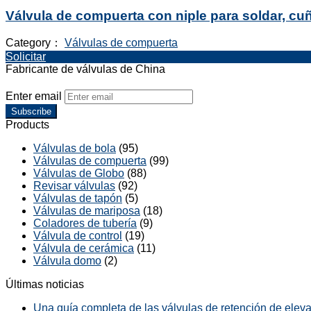
Válvula de compuerta con niple para soldar, cuñ
Category：
Válvulas de compuerta
Solicitar
Fabricante de válvulas de China
Enter email
Subscribe
Products
Válvulas de bola
(95)
Válvulas de compuerta
(99)
Válvulas de Globo
(88)
Revisar válvulas
(92)
Válvulas de tapón
(5)
Válvulas de mariposa
(18)
Coladores de tubería
(9)
Válvula de control
(19)
Válvula de cerámica
(11)
Válvula domo
(2)
Últimas noticias
Una guía completa de las válvulas de retención de elevac