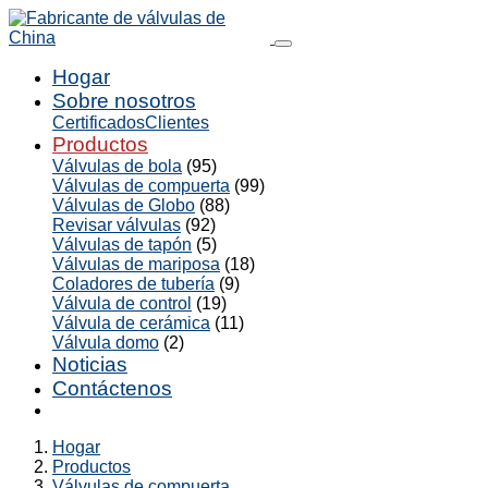
Hogar
Sobre nosotros
Certificados
Clientes
Productos
Válvulas de bola
(95)
Válvulas de compuerta
(99)
Válvulas de Globo
(88)
Revisar válvulas
(92)
Válvulas de tapón
(5)
Válvulas de mariposa
(18)
Coladores de tubería
(9)
Válvula de control
(19)
Válvula de cerámica
(11)
Válvula domo
(2)
Noticias
Contáctenos
Hogar
Productos
Válvulas de compuerta