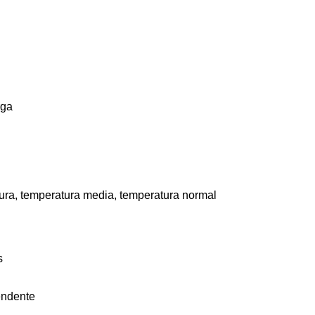
rga
tura, temperatura media, temperatura normal
s
endente