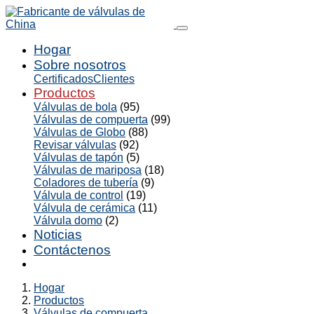
Hogar
Sobre nosotros
Certificados
Clientes
Productos
Válvulas de bola
(95)
Válvulas de compuerta
(99)
Válvulas de Globo
(88)
Revisar válvulas
(92)
Válvulas de tapón
(5)
Válvulas de mariposa
(18)
Coladores de tubería
(9)
Válvula de control
(19)
Válvula de cerámica
(11)
Válvula domo
(2)
Noticias
Contáctenos
Hogar
Productos
Válvulas de compuerta