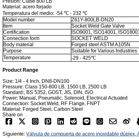
Presión: Clase 800 LB
Material: acero forjado
Temperatura del medio: -54 ℃ - 232 ℃
Model number
Z61Y-800LB-DN20
Item
Socket Weld Gate Valve
Certification
ISO9001, ISO14001, ISO1800
Connection form
SOCKET WELD
Body material
Forged steel ASTM A105N
Purpose
Suitable for Various Industries
Temperature
-29 - 425℃
Product Range
Size: 1/4 - 4 Inch, DN8-DN100
Pressure: Class 150-800 LB, 1500 LB, 2500 LB
Standard:, BS 5352, GOST, JIS, DIN, ISO
Power: Manual, Pneumatic, Solenoid, Electrical Actuated
Connection: Socket Weld, RF Flange, FNPT
Material: Forged Steel, Carbon Steel
Share on
Siguiente:
Válvula de compuerta de acero inoxidable dúplex, 