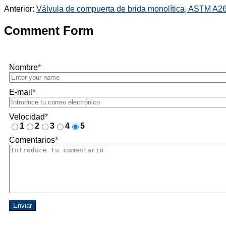
Anterior:
Válvula de compuerta de brida monolítica, ASTM A2
Comment Form
Nombre
*
E-mail
*
Velocidad
*
1
2
3
4
5
Comentarios
*
Enviar