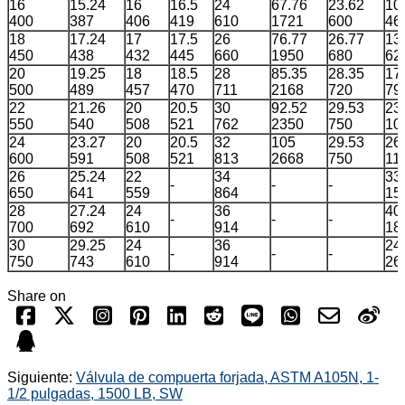
16
15.24
16
16.5
24
67.76
23.62
10
400
387
406
419
610
1721
600
46
18
17.24
17
17.5
26
76.77
26.77
13
450
438
432
445
660
1950
680
62
20
19.25
18
18.5
28
85.35
28.35
17
500
489
457
470
711
2168
720
79
22
21.26
20
20.5
30
92.52
29.53
23
550
540
508
521
762
2350
750
10
24
23.27
20
20.5
32
105
29.53
26
600
591
508
521
813
2668
750
11
26
25.24
22
34
33
-
-
-
650
641
559
864
15
28
27.24
24
36
40
-
-
-
700
692
610
914
18
30
29.25
24
36
24
-
-
-
750
743
610
914
26
Share on
Siguiente:
Válvula de compuerta forjada, ASTM A105N, 1-
1/2 pulgadas, 1500 LB, SW