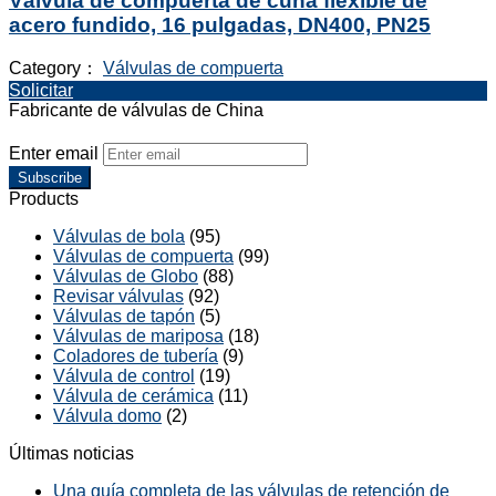
Válvula de compuerta de cuña flexible de
acero fundido, 16 pulgadas, DN400, PN25
Category：
Válvulas de compuerta
Solicitar
Fabricante de válvulas de China
Enter email
Subscribe
Products
Válvulas de bola
(95)
Válvulas de compuerta
(99)
Válvulas de Globo
(88)
Revisar válvulas
(92)
Válvulas de tapón
(5)
Válvulas de mariposa
(18)
Coladores de tubería
(9)
Válvula de control
(19)
Válvula de cerámica
(11)
Válvula domo
(2)
Últimas noticias
Una guía completa de las válvulas de retención de