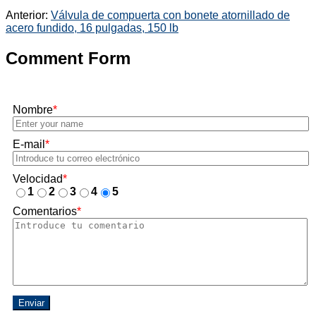
Anterior:
Válvula de compuerta con bonete atornillado de
acero fundido, 16 pulgadas, 150 lb
Comment Form
Nombre
*
E-mail
*
Velocidad
*
1
2
3
4
5
Comentarios
*
Enviar