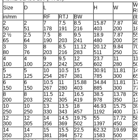
We
Size
D
L
H
W
RF
in/mm
RF
RTJ
BW
(lb
2
2
7
7.5
8.5
15.87
7.87
40
50
51
178
191
216
403
200
18
2 ½
2.5
7.5
8
9.5
18.9
7.87
55
65
64
190
203
241
480
200
25
3
3
8
8.5
11.12
20.12
9.84
70
80
76
203
216
283
511
250
32
4
4
9
9.5
12
23.7
11
11
100
100
229
242
305
602
280
50
5
5
10
10.5
15
30.91
11.81
14
125
125
254
267
381
785
300
65
6
6
10.5
11
15.88
34.84
11.81
17
150
150
267
280
403
885
300
77
8
8
11.5
12
16.5
38.5
13.78
26
200
203
292
305
419
978
350
12
10
10
13
13.5
18
46.93
15.75
39
250
250
330
343
457
1192
400
17
12
12
14
14.5
19.75
55
17.72
58
300
305
356
369
502
1397
450
26
14
14
15
15.5
22.5
62.32
19.69
80
350
337
381
394
572
1583
500
36