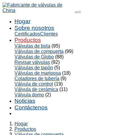
Hogar
Sobre nosotros
Certificados
Clientes
Productos
Válvulas de bola
(95)
Válvulas de compuerta
(99)
Válvulas de Globo
(88)
Revisar válvulas
(92)
Válvulas de tapón
(5)
Válvulas de mariposa
(18)
Coladores de tubería
(9)
Válvula de control
(19)
Válvula de cerámica
(11)
Válvula domo
(2)
Noticias
Contáctenos
Hogar
Productos
Válvulas de compuerta