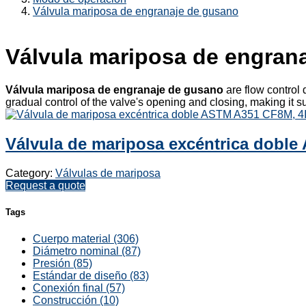
Válvula mariposa de engranaje de gusano
Válvula mariposa de engran
Válvula mariposa de engranaje de gusano
are flow control
gradual control of the valve's opening and closing, making it sui
Válvula de mariposa excéntrica dobl
Category:
Válvulas de mariposa
Request a quote
Tags
Cuerpo material (306)
Diámetro nominal (87)
Presión (85)
Estándar de diseño (83)
Conexión final (57)
Construcción (10)