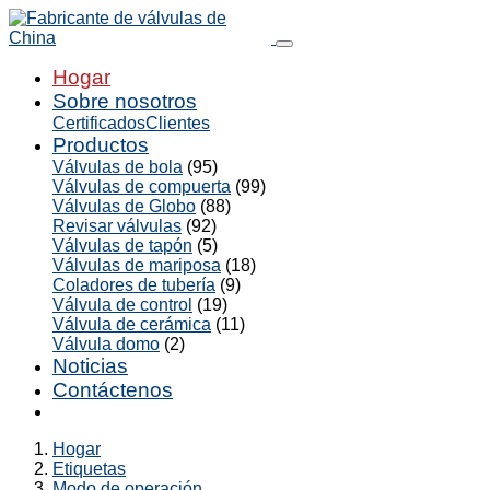
Hogar
Sobre nosotros
Certificados
Clientes
Productos
Válvulas de bola
(95)
Válvulas de compuerta
(99)
Válvulas de Globo
(88)
Revisar válvulas
(92)
Válvulas de tapón
(5)
Válvulas de mariposa
(18)
Coladores de tubería
(9)
Válvula de control
(19)
Válvula de cerámica
(11)
Válvula domo
(2)
Noticias
Contáctenos
Hogar
Etiquetas
Modo de operación