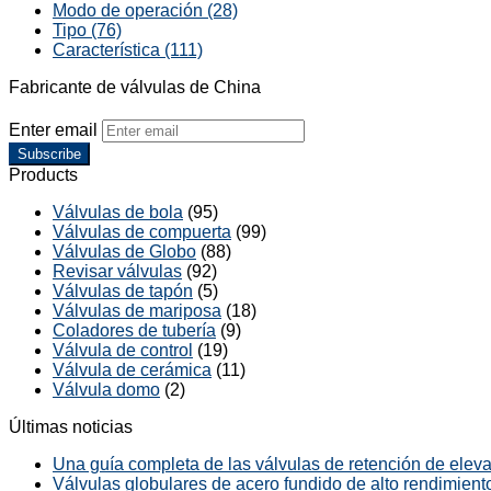
Modo de operación (28)
Tipo (76)
Característica (111)
Fabricante de válvulas de China
Enter email
Subscribe
Products
Válvulas de bola
(95)
Válvulas de compuerta
(99)
Válvulas de Globo
(88)
Revisar válvulas
(92)
Válvulas de tapón
(5)
Válvulas de mariposa
(18)
Coladores de tubería
(9)
Válvula de control
(19)
Válvula de cerámica
(11)
Válvula domo
(2)
Últimas noticias
Una guía completa de las válvulas de retención de elevac
Válvulas globulares de acero fundido de alto rendimiento