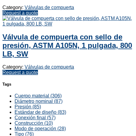
Category:
Válvulas de compuerta
Request a quote
Válvula de compuerta con sello de
presión, ASTM A105N, 1 pulgada, 800
LB, SW
Category:
Válvulas de compuerta
Request a quote
Tags
Cuerpo material (306)
Diámetro nominal (87)
Presión (85)
Estándar de diseño (83)
Conexión final (57)
Construcción (10)
Modo de operación (28)
Tipo (76)