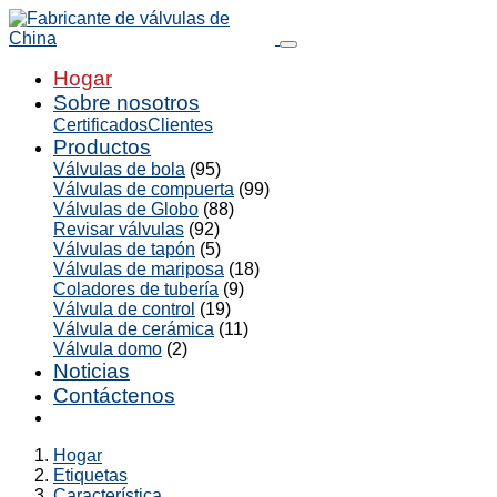
Hogar
Sobre nosotros
Certificados
Clientes
Productos
Válvulas de bola
(95)
Válvulas de compuerta
(99)
Válvulas de Globo
(88)
Revisar válvulas
(92)
Válvulas de tapón
(5)
Válvulas de mariposa
(18)
Coladores de tubería
(9)
Válvula de control
(19)
Válvula de cerámica
(11)
Válvula domo
(2)
Noticias
Contáctenos
Hogar
Etiquetas
Característica