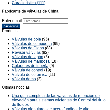
Característica (111)
Fabricante de válvulas de China
Enter email
Subscribe
Products
Válvulas de bola
(95)
Válvulas de compuerta
(99)
Válvulas de Globo
(88)
Revisar válvulas
(92)
Válvulas de tapón
(5)
Válvulas de mariposa
(18)
Coladores de tubería
(9)
Válvula de control
(19)
Válvula de cerámica
(11)
Válvula domo
(2)
Últimas noticias
Una guía completa de las válvulas de retención de
elevación para sistemas eficientes de Control del flujo
de fluidos
Válvulas globulares de acero fundido de alto