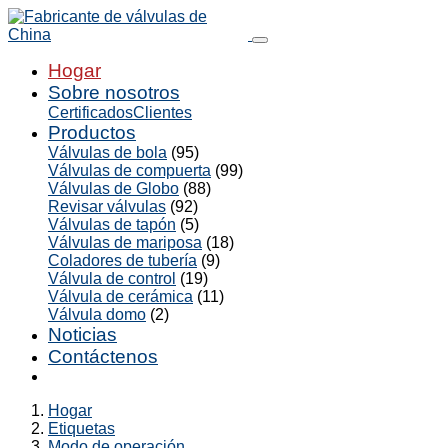
Hogar
Sobre nosotros
Certificados
Clientes
Productos
Válvulas de bola
(95)
Válvulas de compuerta
(99)
Válvulas de Globo
(88)
Revisar válvulas
(92)
Válvulas de tapón
(5)
Válvulas de mariposa
(18)
Coladores de tubería
(9)
Válvula de control
(19)
Válvula de cerámica
(11)
Válvula domo
(2)
Noticias
Contáctenos
Hogar
Etiquetas
Modo de operación