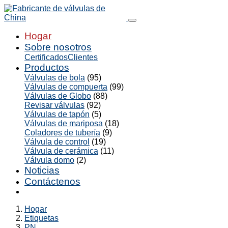
Hogar
Sobre nosotros
Certificados
Clientes
Productos
Válvulas de bola
(95)
Válvulas de compuerta
(99)
Válvulas de Globo
(88)
Revisar válvulas
(92)
Válvulas de tapón
(5)
Válvulas de mariposa
(18)
Coladores de tubería
(9)
Válvula de control
(19)
Válvula de cerámica
(11)
Válvula domo
(2)
Noticias
Contáctenos
Hogar
Etiquetas
PN