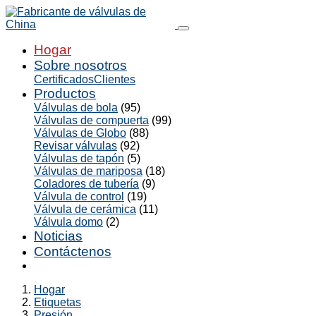
Hogar
Sobre nosotros
Certificados
Clientes
Productos
Válvulas de bola
(95)
Válvulas de compuerta
(99)
Válvulas de Globo
(88)
Revisar válvulas
(92)
Válvulas de tapón
(5)
Válvulas de mariposa
(18)
Coladores de tubería
(9)
Válvula de control
(19)
Válvula de cerámica
(11)
Válvula domo
(2)
Noticias
Contáctenos
Hogar
Etiquetas
Presión