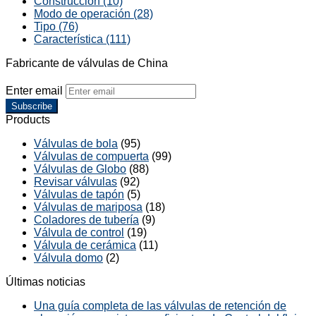
Construcción (10)
Modo de operación (28)
Tipo (76)
Característica (111)
Fabricante de válvulas de China
Enter email
Subscribe
Products
Válvulas de bola
(95)
Válvulas de compuerta
(99)
Válvulas de Globo
(88)
Revisar válvulas
(92)
Válvulas de tapón
(5)
Válvulas de mariposa
(18)
Coladores de tubería
(9)
Válvula de control
(19)
Válvula de cerámica
(11)
Válvula domo
(2)
Últimas noticias
Una guía completa de las válvulas de retención de