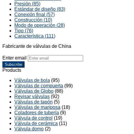
Presión (85)
Estándar de diseño (83)
Conexión final (57)
Construcción (10)
Modo de operación (28)
Tipo (76)
Característica (111)
Fabricante de válvulas de China
Enter email
Subscribe
Products
Válvulas de bola
(95)
Válvulas de compuerta
(99)
Válvulas de Globo
(88)
Revisar válvulas
(92)
Válvulas de tapón
(5)
Válvulas de mariposa
(18)
Coladores de tubería
(9)
Válvula de control
(19)
Válvula de cerámica
(11)
Válvula domo
(2)