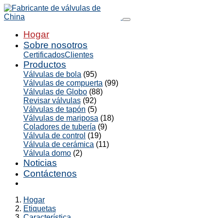
Hogar
Sobre nosotros
Certificados
Clientes
Productos
Válvulas de bola
(95)
Válvulas de compuerta
(99)
Válvulas de Globo
(88)
Revisar válvulas
(92)
Válvulas de tapón
(5)
Válvulas de mariposa
(18)
Coladores de tubería
(9)
Válvula de control
(19)
Válvula de cerámica
(11)
Válvula domo
(2)
Noticias
Contáctenos
Hogar
Etiquetas
Característica