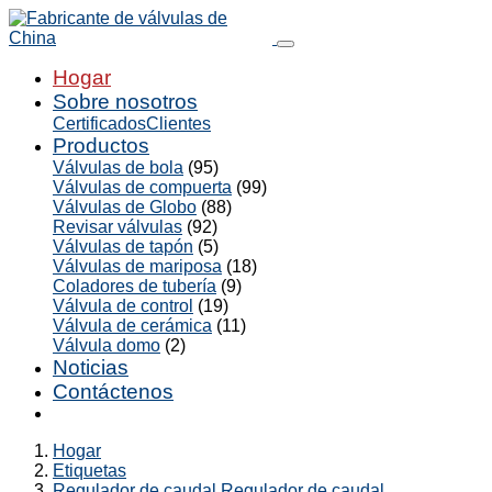
Hogar
Sobre nosotros
Certificados
Clientes
Productos
Válvulas de bola
(95)
Válvulas de compuerta
(99)
Válvulas de Globo
(88)
Revisar válvulas
(92)
Válvulas de tapón
(5)
Válvulas de mariposa
(18)
Coladores de tubería
(9)
Válvula de control
(19)
Válvula de cerámica
(11)
Válvula domo
(2)
Noticias
Contáctenos
Hogar
Etiquetas
Regulador de caudal Regulador de caudal