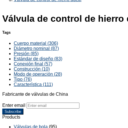
Válvula de control de hierro 
Tags
Cuerpo material (306)
Diámetro nominal (87)
Presión (85)
Estándar de diseño (83)
Conexión final (57)
Construcción (10)
Modo de operación (28)
Tipo (76)
Característica (111)
Fabricante de válvulas de China
Enter email
Subscribe
Products
Válvulas de bola
(95)