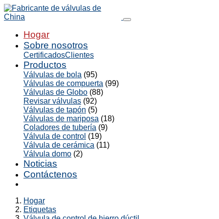
Hogar
Sobre nosotros
Certificados
Clientes
Productos
Válvulas de bola
(95)
Válvulas de compuerta
(99)
Válvulas de Globo
(88)
Revisar válvulas
(92)
Válvulas de tapón
(5)
Válvulas de mariposa
(18)
Coladores de tubería
(9)
Válvula de control
(19)
Válvula de cerámica
(11)
Válvula domo
(2)
Noticias
Contáctenos
Hogar
Etiquetas
Válvula de control de hierro dúctil