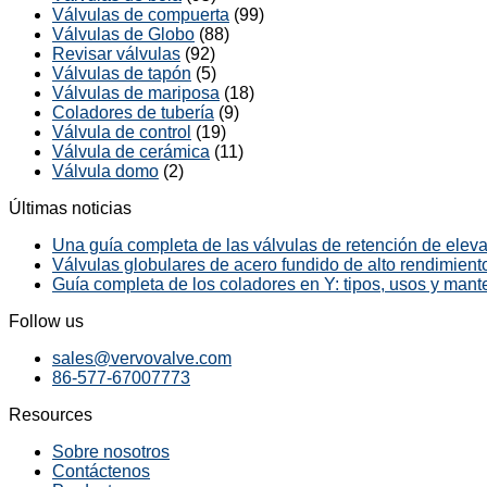
Válvulas de compuerta
(99)
Válvulas de Globo
(88)
Revisar válvulas
(92)
Válvulas de tapón
(5)
Válvulas de mariposa
(18)
Coladores de tubería
(9)
Válvula de control
(19)
Válvula de cerámica
(11)
Válvula domo
(2)
Últimas noticias
Una guía completa de las válvulas de retención de elevac
Válvulas globulares de acero fundido de alto rendimiento
Guía completa de los coladores en Y: tipos, usos y mant
Follow us
sales@vervovalve.com
86-577-67007773
Resources
Sobre nosotros
Contáctenos