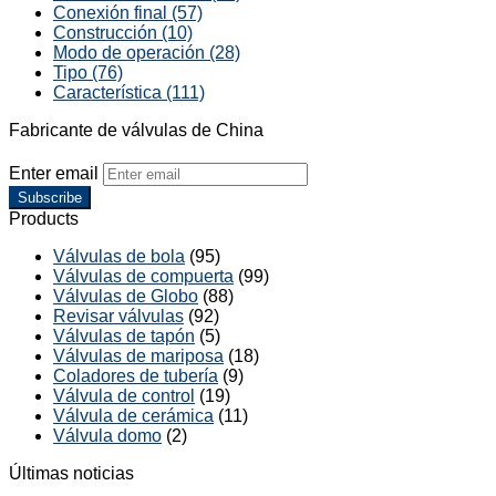
Conexión final (57)
Construcción (10)
Modo de operación (28)
Tipo (76)
Característica (111)
Fabricante de válvulas de China
Enter email
Subscribe
Products
Válvulas de bola
(95)
Válvulas de compuerta
(99)
Válvulas de Globo
(88)
Revisar válvulas
(92)
Válvulas de tapón
(5)
Válvulas de mariposa
(18)
Coladores de tubería
(9)
Válvula de control
(19)
Válvula de cerámica
(11)
Válvula domo
(2)
Últimas noticias