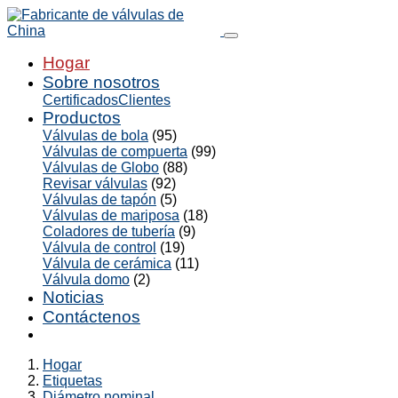
Hogar
Sobre nosotros
Certificados
Clientes
Productos
Válvulas de bola
(95)
Válvulas de compuerta
(99)
Válvulas de Globo
(88)
Revisar válvulas
(92)
Válvulas de tapón
(5)
Válvulas de mariposa
(18)
Coladores de tubería
(9)
Válvula de control
(19)
Válvula de cerámica
(11)
Válvula domo
(2)
Noticias
Contáctenos
Hogar
Etiquetas
Diámetro nominal