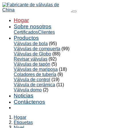
Hogar
Sobre nosotros
Certificados
Clientes
Productos
Válvulas de bola
(95)
Válvulas de compuerta
(99)
Válvulas de Globo
(88)
Revisar válvulas
(92)
Válvulas de tapón
(5)
Válvulas de mariposa
(18)
Coladores de tubería
(9)
Válvula de control
(19)
Válvula de cerámica
(11)
Válvula domo
(2)
Noticias
Contáctenos
Hogar
Etiquetas
Nivel