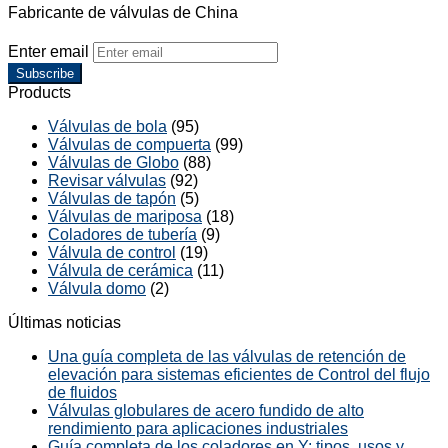
Fabricante de válvulas de China
Enter email
Subscribe
Products
Válvulas de bola
(95)
Válvulas de compuerta
(99)
Válvulas de Globo
(88)
Revisar válvulas
(92)
Válvulas de tapón
(5)
Válvulas de mariposa
(18)
Coladores de tubería
(9)
Válvula de control
(19)
Válvula de cerámica
(11)
Válvula domo
(2)
Últimas noticias
Una guía completa de las válvulas de retención de
elevación para sistemas eficientes de Control del flujo
de fluidos
Válvulas globulares de acero fundido de alto
rendimiento para aplicaciones industriales
Guía completa de los coladores en Y: tipos, usos y