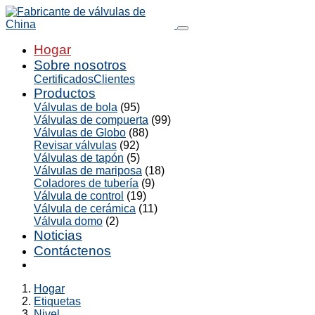
Hogar
Sobre nosotros
Certificados
Clientes
Productos
Válvulas de bola
(95)
Válvulas de compuerta
(99)
Válvulas de Globo
(88)
Revisar válvulas
(92)
Válvulas de tapón
(5)
Válvulas de mariposa
(18)
Coladores de tubería
(9)
Válvula de control
(19)
Válvula de cerámica
(11)
Válvula domo
(2)
Noticias
Contáctenos
Hogar
Etiquetas
Nivel