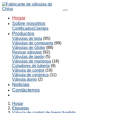
Hogar
Sobre nosotros
Certificados
Clientes
Productos
Válvulas de bola
(95)
Válvulas de compuerta
(99)
Válvulas de Globo
(88)
Revisar válvulas
(92)
Válvulas de tapón
(5)
Válvulas de mariposa
(18)
Coladores de tubería
(9)
Válvula de control
(19)
Válvula de cerámica
(11)
Válvula domo
(2)
Noticias
Contáctenos
Hogar
Etiquetas
Válvula de control de hierro fundido