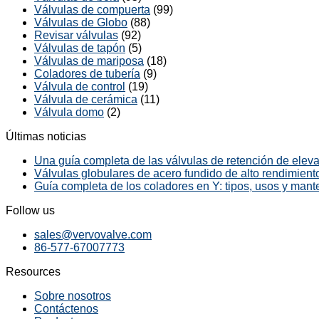
Válvulas de compuerta
(99)
Válvulas de Globo
(88)
Revisar válvulas
(92)
Válvulas de tapón
(5)
Válvulas de mariposa
(18)
Coladores de tubería
(9)
Válvula de control
(19)
Válvula de cerámica
(11)
Válvula domo
(2)
Últimas noticias
Una guía completa de las válvulas de retención de elevac
Válvulas globulares de acero fundido de alto rendimiento
Guía completa de los coladores en Y: tipos, usos y mant
Follow us
sales@vervovalve.com
86-577-67007773
Resources
Sobre nosotros
Contáctenos