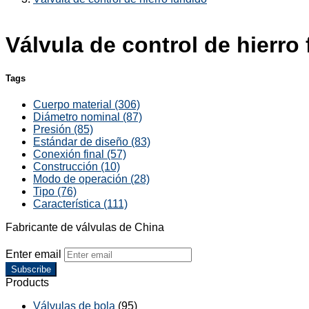
Válvula de control de hierro
Tags
Cuerpo material (306)
Diámetro nominal (87)
Presión (85)
Estándar de diseño (83)
Conexión final (57)
Construcción (10)
Modo de operación (28)
Tipo (76)
Característica (111)
Fabricante de válvulas de China
Enter email
Subscribe
Products
Válvulas de bola
(95)