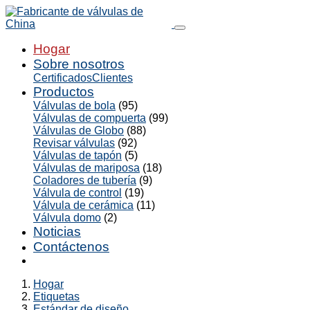
Hogar
Sobre nosotros
Certificados
Clientes
Productos
Válvulas de bola
(95)
Válvulas de compuerta
(99)
Válvulas de Globo
(88)
Revisar válvulas
(92)
Válvulas de tapón
(5)
Válvulas de mariposa
(18)
Coladores de tubería
(9)
Válvula de control
(19)
Válvula de cerámica
(11)
Válvula domo
(2)
Noticias
Contáctenos
Hogar
Etiquetas
Estándar de diseño