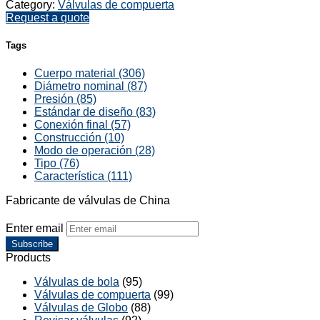
Category:
Válvulas de compuerta
Request a quote
Tags
Cuerpo material (306)
Diámetro nominal (87)
Presión (85)
Estándar de diseño (83)
Conexión final (57)
Construcción (10)
Modo de operación (28)
Tipo (76)
Característica (111)
Fabricante de válvulas de China
Enter email
Subscribe
Products
Válvulas de bola
(95)
Válvulas de compuerta
(99)
Válvulas de Globo
(88)