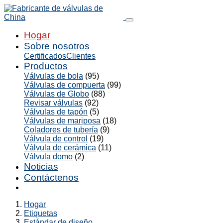
Hogar
Sobre nosotros
Certificados
Clientes
Productos
Válvulas de bola
(95)
Válvulas de compuerta
(99)
Válvulas de Globo
(88)
Revisar válvulas
(92)
Válvulas de tapón
(5)
Válvulas de mariposa
(18)
Coladores de tubería
(9)
Válvula de control
(19)
Válvula de cerámica
(11)
Válvula domo
(2)
Noticias
Contáctenos
Hogar
Etiquetas
Estándar de diseño