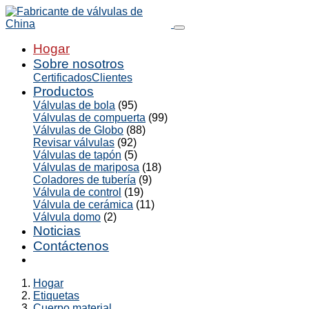
Hogar
Sobre nosotros
Certificados
Clientes
Productos
Válvulas de bola
(95)
Válvulas de compuerta
(99)
Válvulas de Globo
(88)
Revisar válvulas
(92)
Válvulas de tapón
(5)
Válvulas de mariposa
(18)
Coladores de tubería
(9)
Válvula de control
(19)
Válvula de cerámica
(11)
Válvula domo
(2)
Noticias
Contáctenos
Hogar
Etiquetas
Cuerpo material