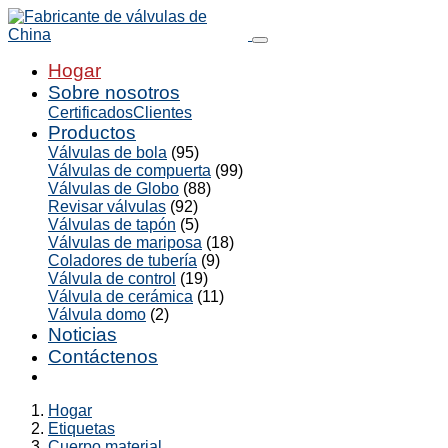
Hogar
Sobre nosotros
Certificados
Clientes
Productos
Válvulas de bola
(95)
Válvulas de compuerta
(99)
Válvulas de Globo
(88)
Revisar válvulas
(92)
Válvulas de tapón
(5)
Válvulas de mariposa
(18)
Coladores de tubería
(9)
Válvula de control
(19)
Válvula de cerámica
(11)
Válvula domo
(2)
Noticias
Contáctenos
Hogar
Etiquetas
Cuerpo material