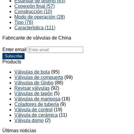
Estándar de diseño (83)
Conexión final (57)
Construcción (10)
Modo de operación (28)
Tipo (76)
Característica (111)
Fabricante de válvulas de China
Enter email
Subscribe
Products
Válvulas de bola
(95)
Válvulas de compuerta
(99)
Válvulas de Globo
(88)
Revisar válvulas
(92)
Válvulas de tapón
(5)
Válvulas de mariposa
(18)
Coladores de tubería
(9)
Válvula de control
(19)
Válvula de cerámica
(11)
Válvula domo
(2)
Últimas noticias