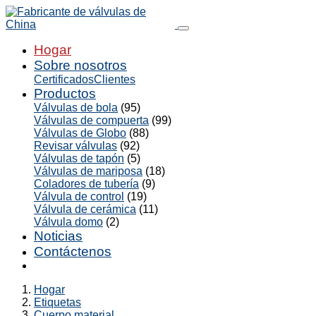
Hogar
Sobre nosotros
Certificados
Clientes
Productos
Válvulas de bola
(95)
Válvulas de compuerta
(99)
Válvulas de Globo
(88)
Revisar válvulas
(92)
Válvulas de tapón
(5)
Válvulas de mariposa
(18)
Coladores de tubería
(9)
Válvula de control
(19)
Válvula de cerámica
(11)
Válvula domo
(2)
Noticias
Contáctenos
Hogar
Etiquetas
Cuerpo material