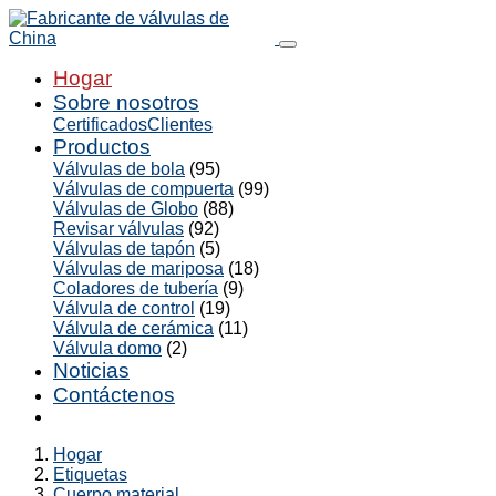
Hogar
Sobre nosotros
Certificados
Clientes
Productos
Válvulas de bola
(95)
Válvulas de compuerta
(99)
Válvulas de Globo
(88)
Revisar válvulas
(92)
Válvulas de tapón
(5)
Válvulas de mariposa
(18)
Coladores de tubería
(9)
Válvula de control
(19)
Válvula de cerámica
(11)
Válvula domo
(2)
Noticias
Contáctenos
Hogar
Etiquetas
Cuerpo material