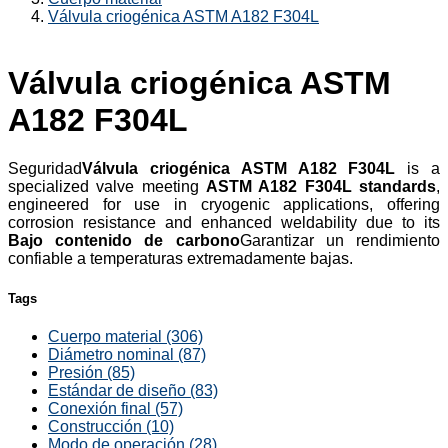
Válvula criogénica ASTM A182 F304L
Válvula criogénica ASTM
A182 F304L
Seguridad
Válvula criogénica ASTM A182 F304L
is a
specialized valve meeting
ASTM A182 F304L standards
,
engineered for use in cryogenic applications, offering
corrosion resistance and enhanced weldability due to its
Bajo contenido de carbono
Garantizar un rendimiento
confiable a temperaturas extremadamente bajas.
Tags
Cuerpo material (306)
Diámetro nominal (87)
Presión (85)
Estándar de diseño (83)
Conexión final (57)
Construcción (10)
Modo de operación (28)