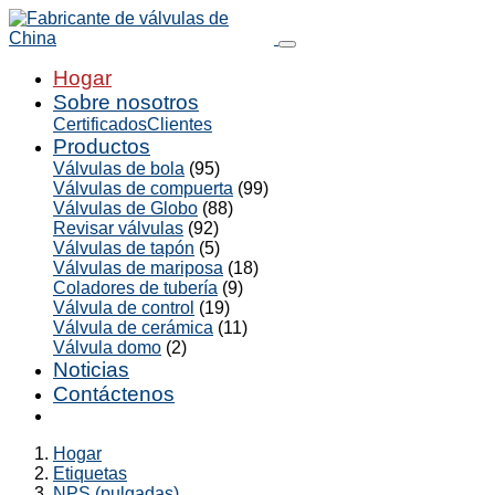
Hogar
Sobre nosotros
Certificados
Clientes
Productos
Válvulas de bola
(95)
Válvulas de compuerta
(99)
Válvulas de Globo
(88)
Revisar válvulas
(92)
Válvulas de tapón
(5)
Válvulas de mariposa
(18)
Coladores de tubería
(9)
Válvula de control
(19)
Válvula de cerámica
(11)
Válvula domo
(2)
Noticias
Contáctenos
Hogar
Etiquetas
NPS (pulgadas)