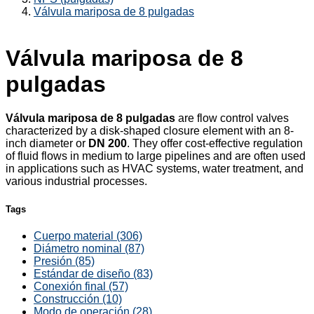
Válvula mariposa de 8 pulgadas
Válvula mariposa de 8
pulgadas
Válvula mariposa de 8 pulgadas
are flow control valves
characterized by a disk-shaped closure element with an 8-
inch diameter or
DN 200
. They offer cost-effective regulation
of fluid flows in medium to large pipelines and are often used
in applications such as HVAC systems, water treatment, and
various industrial processes.
Tags
Cuerpo material (306)
Diámetro nominal (87)
Presión (85)
Estándar de diseño (83)
Conexión final (57)
Construcción (10)
Modo de operación (28)