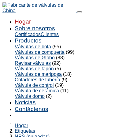
Hogar
Sobre nosotros
Certificados
Clientes
Productos
Válvulas de bola
(95)
Válvulas de compuerta
(99)
Válvulas de Globo
(88)
Revisar válvulas
(92)
Válvulas de tapón
(5)
Válvulas de mariposa
(18)
Coladores de tubería
(9)
Válvula de control
(19)
Válvula de cerámica
(11)
Válvula domo
(2)
Noticias
Contáctenos
Hogar
Etiquetas
NPS (pulgadas)