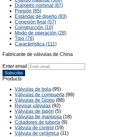
Diámetro nominal (87)
Presión (85)
Estándar de diseño (83)
Conexión final (57)
Construcción (10)
Modo de operación (28)
Tipo (76)
Característica (111)
Fabricante de válvulas de China
Enter email
Subscribe
Products
Válvulas de bola
(95)
Válvulas de compuerta
(99)
Válvulas de Globo
(88)
Revisar válvulas
(92)
Válvulas de tapón
(5)
Válvulas de mariposa
(18)
Coladores de tubería
(9)
Válvula de control
(19)
Válvula de cerámica
(11)