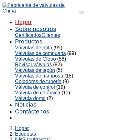
Hogar
Sobre nosotros
Certificados
Clientes
Productos
Válvulas de bola
(95)
Válvulas de compuerta
(99)
Válvulas de Globo
(88)
Revisar válvulas
(92)
Válvulas de tapón
(5)
Válvulas de mariposa
(18)
Coladores de tubería
(9)
Válvula de control
(19)
Válvula de cerámica
(11)
Válvula domo
(2)
Noticias
Contáctenos
Hogar
Etiquetas
NPS (pulgadas)