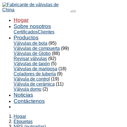
Hogar
Sobre nosotros
Certificados
Clientes
Productos
Válvulas de bola
(95)
Válvulas de compuerta
(99)
Válvulas de Globo
(88)
Revisar válvulas
(92)
Válvulas de tapón
(5)
Válvulas de mariposa
(18)
Coladores de tubería
(9)
Válvula de control
(19)
Válvula de cerámica
(11)
Válvula domo
(2)
Noticias
Contáctenos
Hogar
Etiquetas
NPS (pulgadas)