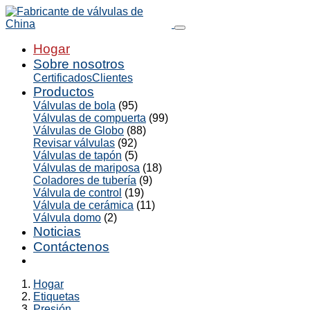
Hogar
Sobre nosotros
Certificados
Clientes
Productos
Válvulas de bola
(95)
Válvulas de compuerta
(99)
Válvulas de Globo
(88)
Revisar válvulas
(92)
Válvulas de tapón
(5)
Válvulas de mariposa
(18)
Coladores de tubería
(9)
Válvula de control
(19)
Válvula de cerámica
(11)
Válvula domo
(2)
Noticias
Contáctenos
Hogar
Etiquetas
Presión