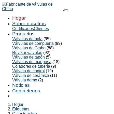
Hogar
Sobre nosotros
Certificados
Clientes
Productos
Válvulas de bola
(95)
Válvulas de compuerta
(99)
Válvulas de Globo
(88)
Revisar válvulas
(92)
Válvulas de tapón
(5)
Válvulas de mariposa
(18)
Coladores de tubería
(9)
Válvula de control
(19)
Válvula de cerámica
(11)
Válvula domo
(2)
Noticias
Contáctenos
Hogar
Etiquetas
Característica