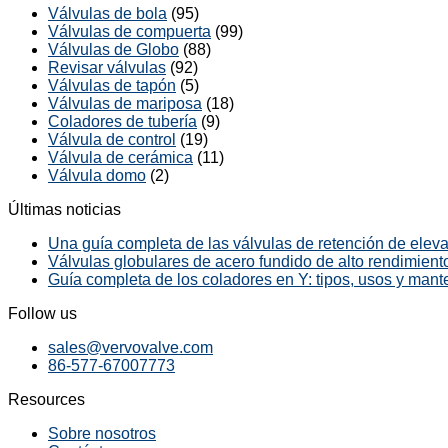
Válvulas de bola
(95)
Válvulas de compuerta
(99)
Válvulas de Globo
(88)
Revisar válvulas
(92)
Válvulas de tapón
(5)
Válvulas de mariposa
(18)
Coladores de tubería
(9)
Válvula de control
(19)
Válvula de cerámica
(11)
Válvula domo
(2)
Últimas noticias
Una guía completa de las válvulas de retención de elevac
Válvulas globulares de acero fundido de alto rendimiento
Guía completa de los coladores en Y: tipos, usos y mant
Follow us
sales@vervovalve.com
86-577-67007773
Resources
Sobre nosotros