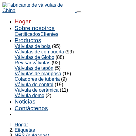
Hogar
Sobre nosotros
Certificados
Clientes
Productos
Válvulas de bola
(95)
Válvulas de compuerta
(99)
Válvulas de Globo
(88)
Revisar válvulas
(92)
Válvulas de tapón
(5)
Válvulas de mariposa
(18)
Coladores de tubería
(9)
Válvula de control
(19)
Válvula de cerámica
(11)
Válvula domo
(2)
Noticias
Contáctenos
Hogar
Etiquetas
NPS (pulgadas)