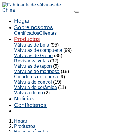
Hogar
Sobre nosotros
Certificados
Clientes
Productos
Válvulas de bola
(95)
Válvulas de compuerta
(99)
Válvulas de Globo
(88)
Revisar válvulas
(92)
Válvulas de tapón
(5)
Válvulas de mariposa
(18)
Coladores de tubería
(9)
Válvula de control
(19)
Válvula de cerámica
(11)
Válvula domo
(2)
Noticias
Contáctenos
Hogar
Productos
Revisar válvulas