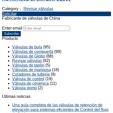
Category：
Revisar válvulas
Solicitar
Fabricante de válvulas de China
Enter email
Subscribe
Products
Válvulas de bola
(95)
Válvulas de compuerta
(99)
Válvulas de Globo
(88)
Revisar válvulas
(92)
Válvulas de tapón
(5)
Válvulas de mariposa
(18)
Coladores de tubería
(9)
Válvula de control
(19)
Válvula de cerámica
(11)
Válvula domo
(2)
Últimas noticias
Una guía completa de las válvulas de retención de
elevación para sistemas eficientes de Control del flujo