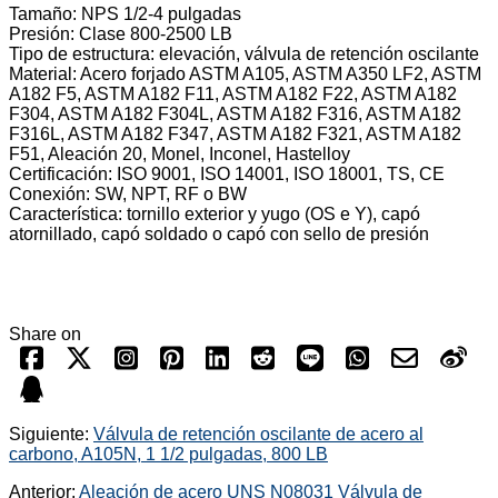
Tamaño: NPS 1/2-4 pulgadas
Presión: Clase 800-2500 LB
Tipo de estructura: elevación, válvula de retención oscilante
Material: Acero forjado ASTM A105, ASTM A350 LF2, ASTM
A182 F5, ASTM A182 F11, ASTM A182 F22, ASTM A182
F304, ASTM A182 F304L, ASTM A182 F316, ASTM A182
F316L, ASTM A182 F347, ASTM A182 F321, ASTM A182
F51, Aleación 20, Monel, Inconel, Hastelloy
Certificación: ISO 9001, ISO 14001, ISO 18001, TS, CE
Conexión: SW, NPT, RF o BW
Característica: tornillo exterior y yugo (OS e Y), capó
atornillado, capó soldado o capó con sello de presión
Share on
Siguiente:
Válvula de retención oscilante de acero al
carbono, A105N, 1 1/2 pulgadas, 800 LB
Anterior:
Aleación de acero UNS N08031 Válvula de