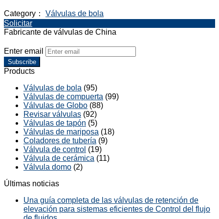
Category：
Válvulas de bola
Solicitar
Fabricante de válvulas de China
Enter email
Subscribe
Products
Válvulas de bola
(95)
Válvulas de compuerta
(99)
Válvulas de Globo
(88)
Revisar válvulas
(92)
Válvulas de tapón
(5)
Válvulas de mariposa
(18)
Coladores de tubería
(9)
Válvula de control
(19)
Válvula de cerámica
(11)
Válvula domo
(2)
Últimas noticias
Una guía completa de las válvulas de retención de
elevación para sistemas eficientes de Control del flujo
de fluidos