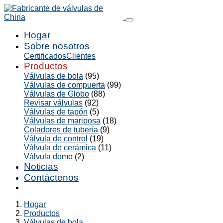
Hogar
Sobre nosotros
Certificados
Clientes
Productos
Válvulas de bola
(95)
Válvulas de compuerta
(99)
Válvulas de Globo
(88)
Revisar válvulas
(92)
Válvulas de tapón
(5)
Válvulas de mariposa
(18)
Coladores de tubería
(9)
Válvula de control
(19)
Válvula de cerámica
(11)
Válvula domo
(2)
Noticias
Contáctenos
Hogar
Productos
Válvulas de bola