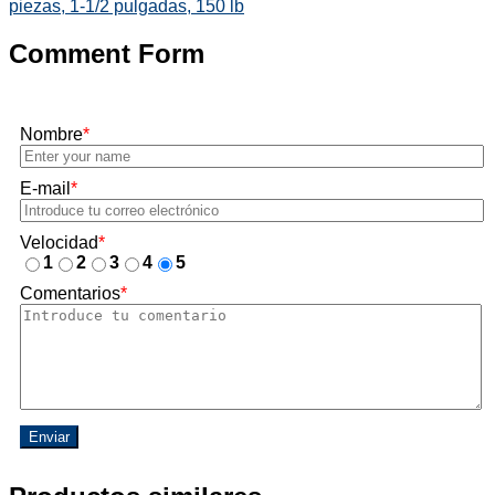
piezas, 1-1/2 pulgadas, 150 lb
Comment Form
Nombre
*
E-mail
*
Velocidad
*
1
2
3
4
5
Comentarios
*
Enviar