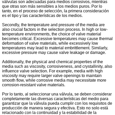
válvulas son adecuadas para medios corrosivos, mientras
que otras son más sensibles a los medios puros. Por lo
tanto, en el proceso de selección, la primera consideración
es el tipo y las características de los medios.
Secondly, the temperature and pressure of the media are
also crucial factors in the selection process. In high or low-
temperature environments, the choice of valve material
becomes critical. Excessive temperatures may cause thermal
deformation of valve materials, while excessively low
temperatures may lead to material embrittlement. Similarly,
excessive pressure may cause valve leakage or damage.
Additionally, the physical and chemical properties of the
media such as viscosity, corrosiveness, and crystallinity, also
influence valve selection. For example, media with high
viscosity may require larger valve openings to maintain
smooth flow, while corrosive media may necessitate more
corrosion-resistant valve materials.
Por lo tanto, al seleccionar una válvula, se deben considerar
completamente las diversas características del medio para
garantizar que la válvula pueda cumplir con los requisitos de
producción de manera segura y efectiva. Esto no solo está
relacionado con la continuidad y la estabilidad de la