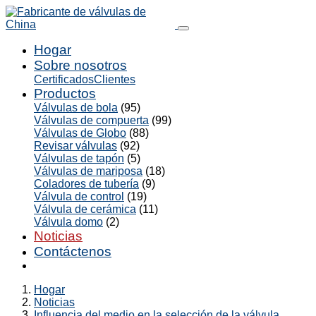
Hogar
Sobre nosotros
Certificados
Clientes
Productos
Válvulas de bola
(95)
Válvulas de compuerta
(99)
Válvulas de Globo
(88)
Revisar válvulas
(92)
Válvulas de tapón
(5)
Válvulas de mariposa
(18)
Coladores de tubería
(9)
Válvula de control
(19)
Válvula de cerámica
(11)
Válvula domo
(2)
Noticias
Contáctenos
Hogar
Noticias
Influencia del medio en la selección de la válvula