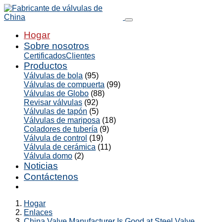
Hogar
Sobre nosotros
Certificados
Clientes
Productos
Válvulas de bola
(95)
Válvulas de compuerta
(99)
Válvulas de Globo
(88)
Revisar válvulas
(92)
Válvulas de tapón
(5)
Válvulas de mariposa
(18)
Coladores de tubería
(9)
Válvula de control
(19)
Válvula de cerámica
(11)
Válvula domo
(2)
Noticias
Contáctenos
Hogar
Enlaces
China Valve Manufacturer Is Good at Steel Valve