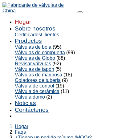
Hogar
Sobre nosotros
Certificados
Clientes
Productos
Válvulas de bola
(95)
Válvulas de compuerta
(99)
Válvulas de Globo
(88)
Revisar válvulas
(92)
Válvulas de tapón
(5)
Válvulas de mariposa
(18)
Coladores de tubería
(9)
Válvula de control
(19)
Válvula de cerámica
(11)
Válvula domo
(2)
Noticias
Contáctenos
Hogar
Faqs
¿Tienen un pedido mínimo (MOQ)?