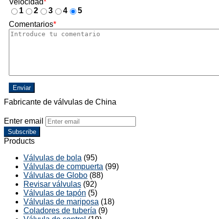
Velocidad
*
1
2
3
4
5
Comentarios
*
Enviar
Fabricante de válvulas de China
Enter email
Subscribe
Products
Válvulas de bola
(95)
Válvulas de compuerta
(99)
Válvulas de Globo
(88)
Revisar válvulas
(92)
Válvulas de tapón
(5)
Válvulas de mariposa
(18)
Coladores de tubería
(9)