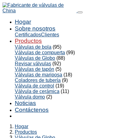
Hogar
Sobre nosotros
Certificados
Clientes
Productos
Válvulas de bola
(95)
Válvulas de compuerta
(99)
Válvulas de Globo
(88)
Revisar válvulas
(92)
Válvulas de tapón
(5)
Válvulas de mariposa
(18)
Coladores de tubería
(9)
Válvula de control
(19)
Válvula de cerámica
(11)
Válvula domo
(2)
Noticias
Contáctenos
Hogar
Productos
Válvulas de Globo