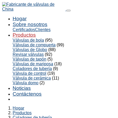
Hogar
Sobre nosotros
Certificados
Clientes
Productos
Válvulas de bola
(95)
Válvulas de compuerta
(99)
Válvulas de Globo
(88)
Revisar válvulas
(92)
Válvulas de tapón
(5)
Válvulas de mariposa
(18)
Coladores de tubería
(9)
Válvula de control
(19)
Válvula de cerámica
(11)
Válvula domo
(2)
Noticias
Contáctenos
Hogar
Productos
Coladores de tubería