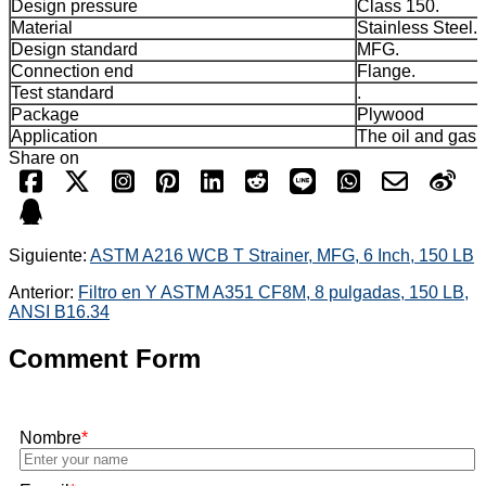
Design pressure
Class 150.
Material
Stainless Steel.
Design standard
MFG.
Connection end
Flange.
Test standard
.
Package
Plywood
Application
The oil and gas 
Share on
Siguiente:
ASTM A216 WCB T Strainer, MFG, 6 Inch, 150 LB
Anterior:
Filtro en Y ASTM A351 CF8M, 8 pulgadas, 150 LB,
ANSI B16.34
Comment Form
Nombre
*