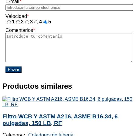
E-mail
*
Velocidad
*
1
2
3
4
5
Comentarios
*
Enviar
Productos similares
Filtro WCB Y ASTM A216, ASME B16.34, 6
pulgadas, 150 LB, RF
Category：
Coladores de tubería