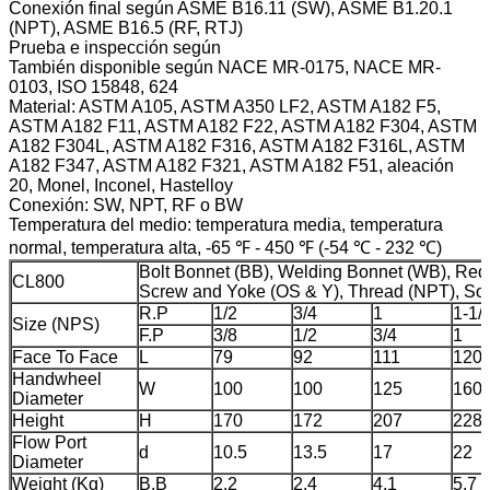
Conexión final según ASME B16.11 (SW), ASME B1.20.1
(NPT), ASME B16.5 (RF, RTJ)
Prueba e inspección según
También disponible según NACE MR-0175, NACE MR-
0103, ISO 15848, 624
Material: ASTM A105, ASTM A350 LF2, ASTM A182 F5,
ASTM A182 F11, ASTM A182 F22, ASTM A182 F304, ASTM
A182 F304L, ASTM A182 F316, ASTM A182 F316L, ASTM
A182 F347, ASTM A182 F321, ASTM A182 F51, aleación
20, Monel, Inconel, Hastelloy
Conexión: SW, NPT, RF o BW
Temperatura del medio: temperatura media, temperatura
normal, temperatura alta, -65 ℉ - 450 ℉ (-54 ℃ - 232 ℃)
Bolt Bonnet (BB), Welding Bonnet (WB), Reduc
CL800
Screw and Yoke (OS & Y), Thread (NPT), So
R.P
1/2
3/4
1
1-1/
Size (NPS)
F.P
3/8
1/2
3/4
1
Face To Face
L
79
92
111
120
Handwheel
W
100
100
125
160
Diameter
Height
H
170
172
207
228
Flow Port
d
10.5
13.5
17
22
Diameter
Weight (Kg)
B.B
2.2
2.4
4.1
5.7