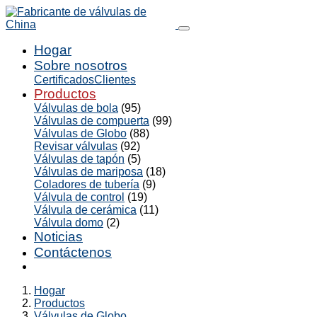
Hogar
Sobre nosotros
Certificados
Clientes
Productos
Válvulas de bola
(95)
Válvulas de compuerta
(99)
Válvulas de Globo
(88)
Revisar válvulas
(92)
Válvulas de tapón
(5)
Válvulas de mariposa
(18)
Coladores de tubería
(9)
Válvula de control
(19)
Válvula de cerámica
(11)
Válvula domo
(2)
Noticias
Contáctenos
Hogar
Productos
Válvulas de Globo