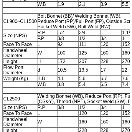
W.B
1.9
2.1
3.9
5.5
Bolt Bonnet (BB)/ Welding Bonnet (WB),
CL900~CL1500
Reduce Port (RP)/Full Port (FP), Outside S
Socket Weld (SW), Butt Weld (BW)
R.P
1/2
3/4
1
1-1/
Size (NPS)
F.P
3/8
1/2
3/4
1
Face To Face
L
92
111
120
152
Handwheel
W
100
125
160
160
Diameter
Height
H
172
207
228
270
Flow Port
d
10.5
13.5
17
22
Diameter
Weight (Kg)
B.B
4.1
5.6
6.7
7.6
W.B
3.8
5.4
6.5
7.4
Welding Bonnet (WB), Reduce Port (RP), Full
CL2500
(OS&Y), Thread (NPT), Socket Weld (SW), B
Size (NPS)
R.P
3/8
1/2
3/4
1
Face To Face
L
120
120
152
Handwheel
W
160
160
160
Diameter
Height
H
228
228
270