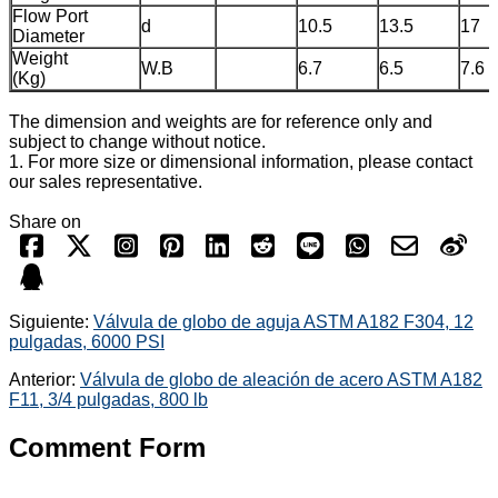
Flow Port
d
10.5
13.5
17
Diameter
Weight
W.B
6.7
6.5
7.6
(Kg)
The dimension and weights are for reference only and
subject to change without notice.
1. For more size or dimensional information, please contact
our sales representative.
Share on
Siguiente:
Válvula de globo de aguja ASTM A182 F304, 12
pulgadas, 6000 PSI
Anterior:
Válvula de globo de aleación de acero ASTM A182
F11, 3/4 pulgadas, 800 lb
Comment Form