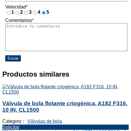
Velocidad
*
1
2
3
4
5
Comentarios
*
Enviar
Productos similares
Válvula de bola flotante criogénica, A182 F316,
10 IN, CL1500
Category：
Válvulas de bola
Solicitar