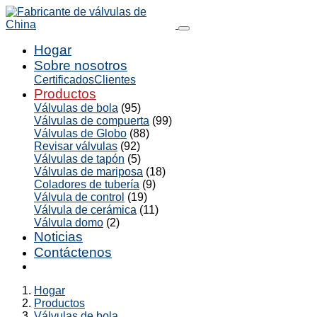
Hogar
Sobre nosotros
Certificados
Clientes
Productos
Válvulas de bola
(95)
Válvulas de compuerta
(99)
Válvulas de Globo
(88)
Revisar válvulas
(92)
Válvulas de tapón
(5)
Válvulas de mariposa
(18)
Coladores de tubería
(9)
Válvula de control
(19)
Válvula de cerámica
(11)
Válvula domo
(2)
Noticias
Contáctenos
Hogar
Productos
Válvulas de bola