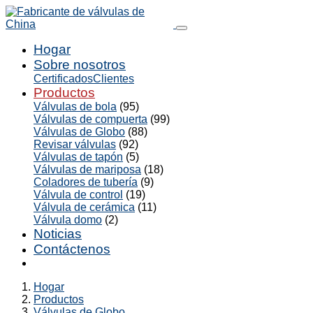
Hogar
Sobre nosotros
Certificados
Clientes
Productos
Válvulas de bola
(95)
Válvulas de compuerta
(99)
Válvulas de Globo
(88)
Revisar válvulas
(92)
Válvulas de tapón
(5)
Válvulas de mariposa
(18)
Coladores de tubería
(9)
Válvula de control
(19)
Válvula de cerámica
(11)
Válvula domo
(2)
Noticias
Contáctenos
Hogar
Productos
Válvulas de Globo