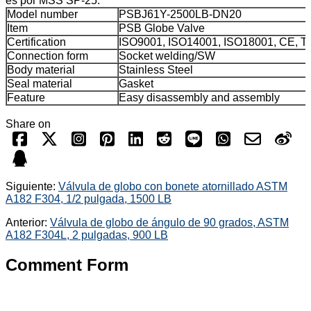
es por MSS SP-25.
Model number
PSBJ61Y-2500LB-DN20
Item
PSB Globe Valve
Certification
ISO9001, ISO14001, ISO18001, CE, T
Connection form
Socket welding/SW
Body material
Stainless Steel
Seal material
Gasket
Feature
Easy disassembly and assembly
Share on
Siguiente:
Válvula de globo con bonete atornillado ASTM
A182 F304, 1/2 pulgada, 1500 LB
Anterior:
Válvula de globo de ángulo de 90 grados, ASTM
A182 F304L, 2 pulgadas, 900 LB
Comment Form