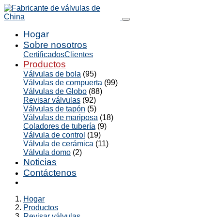
Hogar
Sobre nosotros
Certificados
Clientes
Productos
Válvulas de bola
(95)
Válvulas de compuerta
(99)
Válvulas de Globo
(88)
Revisar válvulas
(92)
Válvulas de tapón
(5)
Válvulas de mariposa
(18)
Coladores de tubería
(9)
Válvula de control
(19)
Válvula de cerámica
(11)
Válvula domo
(2)
Noticias
Contáctenos
Hogar
Productos
Revisar válvulas