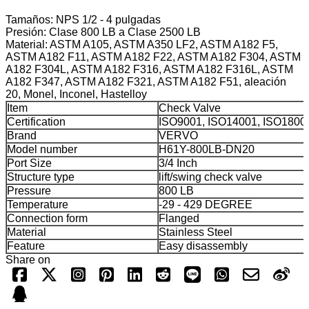
Tamaños: NPS 1/2 - 4 pulgadas
Presión: Clase 800 LB a Clase 2500 LB
Material: ASTM A105, ASTM A350 LF2, ASTM A182 F5,
ASTM A182 F11, ASTM A182 F22, ASTM A182 F304, ASTM
A182 F304L, ASTM A182 F316, ASTM A182 F316L, ASTM
A182 F347, ASTM A182 F321, ASTM A182 F51, aleación
20, Monel, Inconel, Hastelloy
Item
Check Valve
Certification
ISO9001, ISO14001, ISO1800
Brand
VERVO
Model number
H61Y-800LB-DN20
Port Size
3/4 Inch
Structure type
lift/swing check valve
Pressure
800 LB
Temperature
-29 - 429 DEGREE
Connection form
Flanged
Material
Stainless Steel
Feature
Easy disassembly
Share on