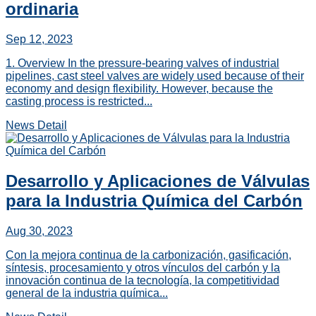
ordinaria
Sep 12, 2023
1. Overview In the pressure-bearing valves of industrial
pipelines, cast steel valves are widely used because of their
economy and design flexibility. However, because the
casting process is restricted...
News Detail
Desarrollo y Aplicaciones de Válvulas
para la Industria Química del Carbón
Aug 30, 2023
Con la mejora continua de la carbonización, gasificación,
síntesis, procesamiento y otros vínculos del carbón y la
innovación continua de la tecnología, la competitividad
general de la industria química...