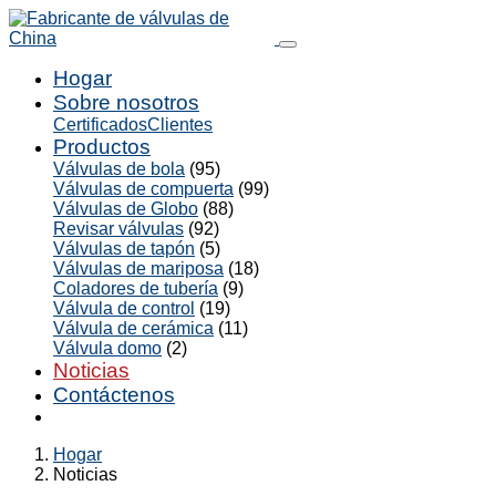
Hogar
Sobre nosotros
Certificados
Clientes
Productos
Válvulas de bola
(95)
Válvulas de compuerta
(99)
Válvulas de Globo
(88)
Revisar válvulas
(92)
Válvulas de tapón
(5)
Válvulas de mariposa
(18)
Coladores de tubería
(9)
Válvula de control
(19)
Válvula de cerámica
(11)
Válvula domo
(2)
Noticias
Contáctenos
Hogar
Noticias