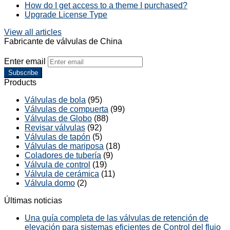
How do I get access to a theme I purchased?
Upgrade License Type
View all articles
Fabricante de válvulas de China
Enter email
Subscribe
Products
Válvulas de bola
(95)
Válvulas de compuerta
(99)
Válvulas de Globo
(88)
Revisar válvulas
(92)
Válvulas de tapón
(5)
Válvulas de mariposa
(18)
Coladores de tubería
(9)
Válvula de control
(19)
Válvula de cerámica
(11)
Válvula domo
(2)
Últimas noticias
Una guía completa de las válvulas de retención de
elevación para sistemas eficientes de Control del flujo