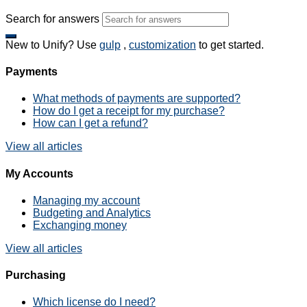
Search for answers
New to Unify?
Use
gulp
,
customization
to get started.
Payments
What methods of payments are supported?
How do I get a receipt for my purchase?
How can I get a refund?
View all articles
My Accounts
Managing my account
Budgeting and Analytics
Exchanging money
View all articles
Purchasing
Which license do I need?