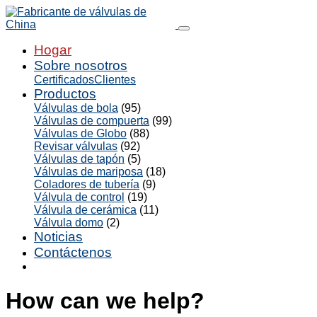
Hogar
Sobre nosotros
Certificados
Clientes
Productos
Válvulas de bola
(95)
Válvulas de compuerta
(99)
Válvulas de Globo
(88)
Revisar válvulas
(92)
Válvulas de tapón
(5)
Válvulas de mariposa
(18)
Coladores de tubería
(9)
Válvula de control
(19)
Válvula de cerámica
(11)
Válvula domo
(2)
Noticias
Contáctenos
How can we help?